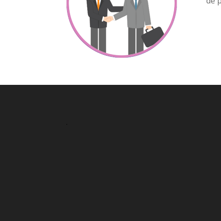
de 
.