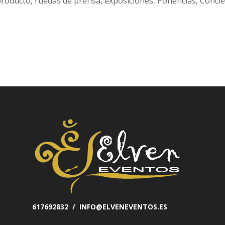
producto, ruedas de prensa, exposiciones, Ponencias, Concie
617692832 / INFO@ELVENEVENTOS.ES