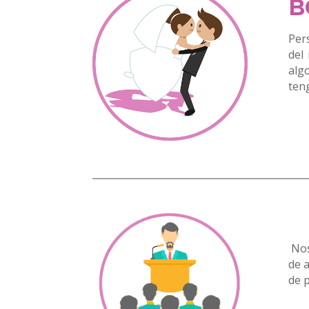
B
Per
del
alg
ten
Nos
de a
de 