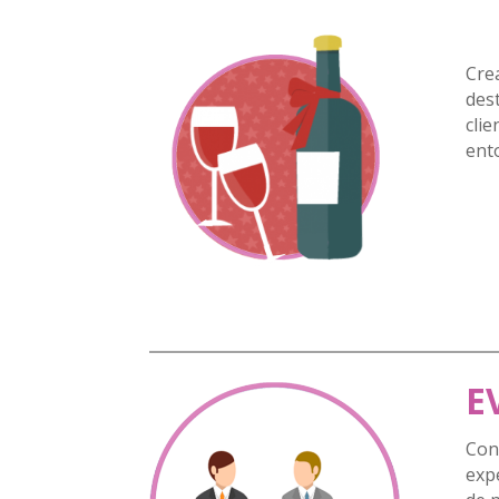
Cre
des
clie
ent
E
Con
exp