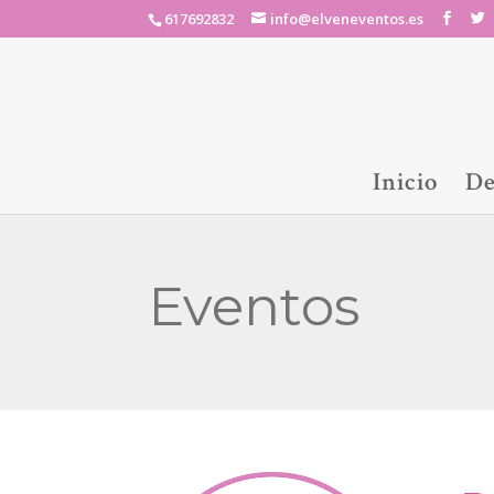
617692832
info@elveneventos.es
Inicio
De
Eventos